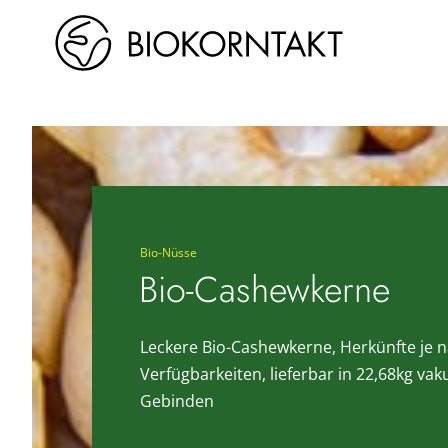
Zum
Inhalt
springen
Bio-Nüsse
Bio-Cashewkerne
Leckere Bio-Cashewkerne, Herkünfte je 
Verfügbarkeiten, lieferbar in 22,68kg va
Gebinden